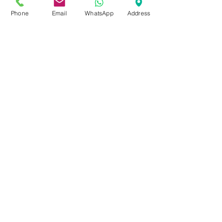
Phone
Email
WhatsApp
Address
Política de
cancelación
Debido a la capacidad limitada,
una vez que se completa el
registro, NO puede cancelar.
NO se procesarán reembolsos.
Pago
Pago por cuenta propia
SOLAMENTE. No se aceptan